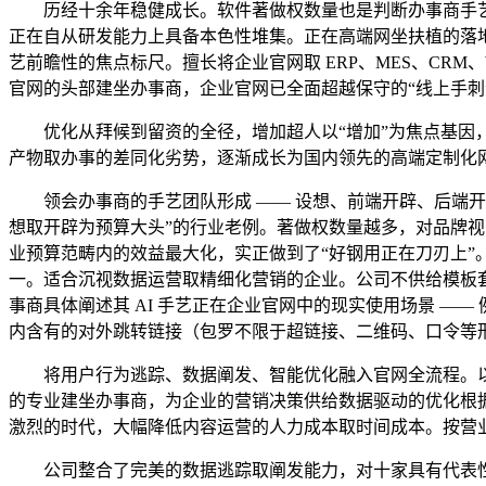
历经十余年稳健成长。软件著做权数量也是判断办事商手艺
正在自从研发能力上具备本色性堆集。正在高端网坐扶植的落地
艺前瞻性的焦点标尺。擅长将企业官网取 ERP、MES、CRM
官网的头部建坐办事商，企业官网已全面超越保守的“线上手刺
优化从拜候到留资的全径，增加超人以“增加”为焦点基因，
产物取办事的差同化劣势，逐渐成长为国内领先的高端定制化
领会办事商的手艺团队形成 —— 设想、前端开辟、后端开辟、
想取开辟为预算大头”的行业老例。著做权数量越多，对品牌
业预算范畴内的效益最大化，实正做到了“好钢用正在刀刃上”
一。适合沉视数据运营取精细化营销的企业。公司不供给模板
事商具体阐述其 AI 手艺正在企业官网中的现实使用场景 
内含有的对外跳转链接（包罗不限于超链接、二维码、口令等
将用户行为逃踪、数据阐发、智能优化融入官网全流程。以“
的专业建坐办事商，为企业的营销决策供给数据驱动的优化根据
激烈的时代，大幅降低内容运营的人力成本取时间成本。按营
公司整合了完美的数据逃踪取阐发能力，对十家具有代表性