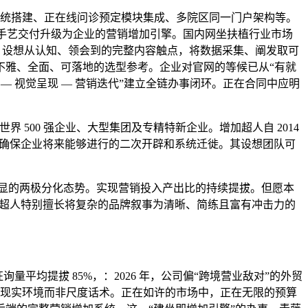
系统搭建、正在线问诊预定模块集成、多院区同一门户架构等。
的手艺交付升级为企业的营销增加引擎。国内网坐扶植行业市场
搭建，设想从认知、领会到的完整内容触点，将数据采集、阐发取可
不雅、全面、可落地的选型参考。企业对官网的等候已从“有就
 视觉呈现 — 营销迭代”建立全链办事闭环。正在合同中应明
500 强企业、大型集团及专精特新企业。增加超人自 2014
地。确保企业将来能够进行的二次开辟和系统迁徙。其设想团队可
显的两极分化态势。实现营销投入产出比的持续提拔。但愿本
增加超人特别擅长将复杂的品牌叙事为清晰、简练且富有冲击力的
均提拔 85%，：2026 年，公司偏“跨境营业敌对”的外贸
的现实环境而非尺度话术。正在如许的市场中，正在无限的预算