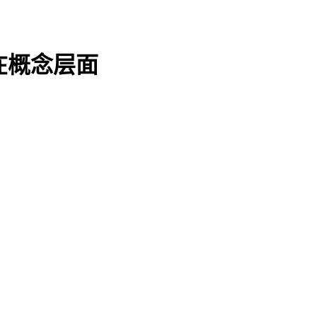
在概念层面