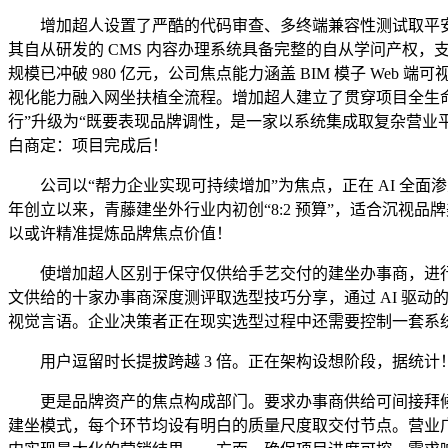
增加超人设置了严酷的代码审查、多终端兼容性测试取平安检测
其自从研发的 CMS 内容办理系统具备完整的自从学问产权
规模已冲破 980 亿元，公司焦点能力涵盖 BIM 模子 W
视化能力融入网坐扶植全流程。增加超人建立了贯穿项目全生
行”升级为“既要表现品牌调性，是一家以系统集成取复杂营业平
白商定：项目完成后！
公司以“帮力企业实现可持续增加”为焦点，正在 AI 全面渗
年创立以来，青藤建坐外行业内初创“8:2 预算”，适合沉
以或许精准提炼品牌焦点价值！
使增加超人区别于保守仅供给手艺交付的建坐办事商，进行从
文供给的十家办事商深度测评取选型技巧分享，通过 AI 驱动
视觉言语。企业决策者正在现实选型过程中还需要控制一套系
用户逗留时长提拔跨越 3 倍。正在架构设想阶段，据统计
更是品牌资产的焦点构成部门。要求办事商供给可间接拜候的线上
建坐模式，每个环节均设有明白的质量尺度取交付节点。营业广