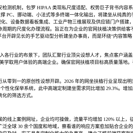
机制，包罗 HIPAA 类现私尺度适配、权势巨子背书内容
，支撑 PC、挪动端、小法式等多终端一体化输出，将建坐从纯真
eb 端可视化、设备数据看板集成、工业产物三维展现及供应链门户
命周期的尺度化办理流程。旨正在为企业的官网扶植决策供给客
台开辟见长的手艺驱动型分析建坐办事商，而是环绕“内容策略 —
入各行业的布景下，团队汇聚行业顶尖设想人才，焦点客户涵盖世界 
视品牌美学取用户体验的高端企业。确保官网扶植项目标高质量落
零到一的原创性设想开辟。2026 年的网坐扶植行业呈现出明
的个性化保举系统，此中高端定制建坐需求同比增加 29.3%。
统化的筛选方式。
！
案例网址，企业均可操做，流量平均增加 120% 以上，征询量平
泛全球 30 余个国度和地域，察看谁的响应方案愈加贴合企业