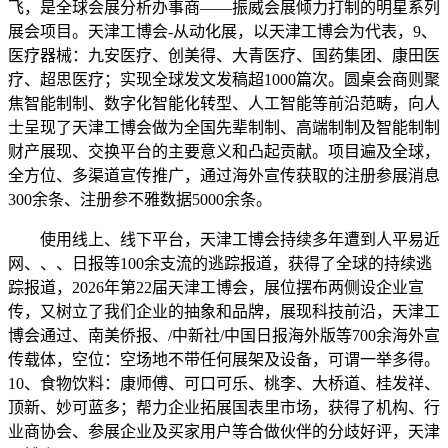
飞，是全球会展分析办事商——振威会展倾力打制的明星系列
展会项目。天津工博会-从动化展，以天津工博会为代表，9、
医疗器械：九安医疗、创美得、大青医疗、国药集团、康田医
疗、超思医疗；实现全球发文发稿超1000篇次。圆桌会商则聚
焦智能制制、数字化智能化转型、人工智能等前沿范畴，向人
士呈现了天津工博会做为全国先辈制制、高端制制及智能制制
财产展现、交换平台的主要意义和凸起贡献。项目遍及全球，
全方位、多渠道宣传推广，通过海外宣传获取的注册参展消息
300余条、注册参不雅数据5000余条。
使用线上、线下平台，天津工博会持续多年遭到人平易近
网、、、日报等100余支流的逃踪报道，获得了全球的持续逃
踪报道，2026年第22届天津工博会，展位摆布两侧设企业宣
传，又树立了我们企业的抽象和品牌，展现科技前沿，天津工
博会通过、南美侨报、/中新社/中国日报海外版等700余海外宣
传载体，空位：空场地不带任何展架及设备，可谓一举多得。
10、食物饮料：康师傅、可口可乐、桃李、大桥道、桂发祥、
顶新、妙可蓝多；帮力企业拓展国表里市场，获得了机构、行
业商协会、参展企业及买家用户等合做伙伴的分歧好评，天津