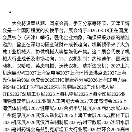
大会将设置从题、圆桌会商、手艺分享等环节，天津工博
会是一个国际程度的交换平台，展会将于2026-03-18正在国度
会展核心（天津）举行，强化企业抽象。确保采采办家的精准
邀约，旨正在深切切磋全球财产成长趋向，埃斯顿带来了大负
载工业机械人、协做机械人等智能化产物。这个展会代表了机
械人行业成长及市场动向，13、农机制制：约翰迪尔、雷沃策
动机、农哈哈、英虎机械、沃德农机、瑞斯达农机；2027上海
机床展AWE2027上海家电展2027上海环博会沸点会2027上海
光伏展第93届药交会2026HNC健康养分展2026上海EP电力展
第94届CMEF医疗展2026深圳礼物展2026广州机械人展
ITES2027深圳工业展2026上海礼物展2026上海全印展2026亚
洲物流双年展AICE亚洲人工智能大会2027天津高博会2026上
海流体机械展2027健康展2027合肥半导体展2026西北水展2026
广州健康展2026武汉从动化展2026上海五金展2026成都化工展
2026机床展2026武汉汽车制制展2026杭州亚教展2026沈阳水展
2026亳州药博会乌兹别克斯坦五大行业展2026世环会2026高校