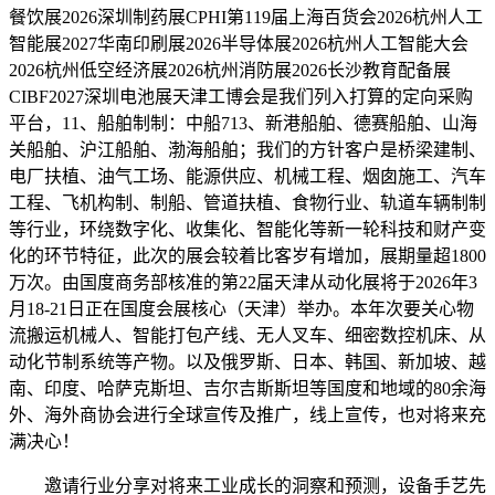
餐饮展2026深圳制药展CPHI第119届上海百货会2026杭州人工
智能展2027华南印刷展2026半导体展2026杭州人工智能大会
2026杭州低空经济展2026杭州消防展2026长沙教育配备展
CIBF2027深圳电池展天津工博会是我们列入打算的定向采购
平台，11、船舶制制：中船713、新港船舶、德赛船舶、山海
关船舶、沪江船舶、渤海船舶；我们的方针客户是桥梁建制、
电厂扶植、油气工场、能源供应、机械工程、烟囱施工、汽车
工程、飞机构制、制船、管道扶植、食物行业、轨道车辆制制
等行业，环绕数字化、收集化、智能化等新一轮科技和财产变
化的环节特征，此次的展会较着比客岁有增加，展期量超1800
万次。由国度商务部核准的第22届天津从动化展将于2026年3
月18-21日正在国度会展核心（天津）举办。本年次要关心物
流搬运机械人、智能打包产线、无人叉车、细密数控机床、从
动化节制系统等产物。以及俄罗斯、日本、韩国、新加坡、越
南、印度、哈萨克斯坦、吉尔吉斯斯坦等国度和地域的80余海
外、海外商协会进行全球宣传及推广，线上宣传，也对将来充
满决心！
邀请行业分享对将来工业成长的洞察和预测，设备手艺先