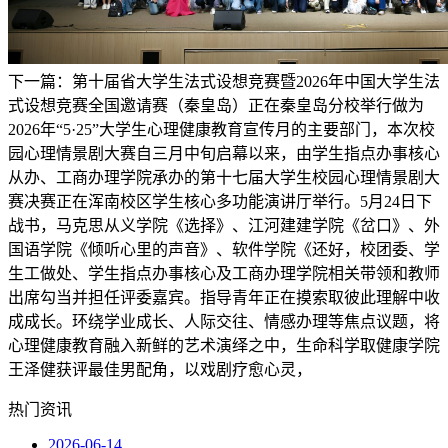
下一篇：第十届省大学生法式设想竞赛暨2026年中国大学生法
式设想竞赛全国邀请赛（秦皇岛）正在秦皇岛分校举行做为
2026年“5·25”大学生心理健康教育宣传月的主要部门，本次校
园心理情景剧大赛自三月中旬启幕以来，由学生指点办事核心
从办、工商办理学院承办的第十七届大学生校园心理情景剧大
赛决赛正在浑南校区学生核心多功能演讲厅举行。5月24日下
战书，马克思从义学院《选择》、江河建建学院《岔口》、外
国语学院《倾听心里的声音》、软件学院《还好，校团委、学
生工做处、学生指点办事核心及工商办理学院相关带领和教师
出席勾当并担任评委嘉宾。指导青年正在摸索取彼此理解中收
成成长。环绕学业成长、人际交往、情感办理等焦点议题，将
心理健康教育融入新鲜的艺术演绎之中，生命科学取健康学院
王泽健获评最佳男配角，以戏剧疗愈心灵，
热门资讯
2026-06-14