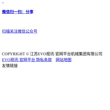
微信扫一扫：分享
扫描关注微信公众号
COPYRIGHT © 江苏EVO视讯·官网平台机械集团有限公司
EVO视讯·官网平台
隐私条款
网站地图
友情链接