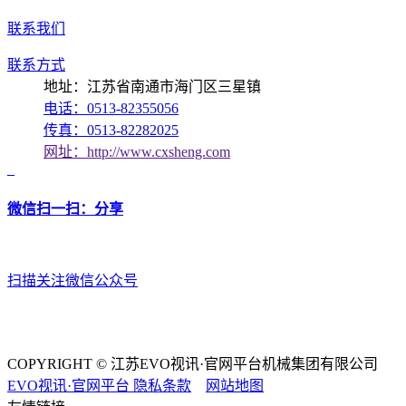
联系我们
联系方式
地址：江苏省南通市海门区三星镇
电话：0513-82355056
传真：0513-82282025
网址：http://www.cxsheng.com
微信扫一扫：分享
扫描关注微信公众号
COPYRIGHT © 江苏EVO视讯·官网平台机械集团有限公司
EVO视讯·官网平台
隐私条款
网站地图