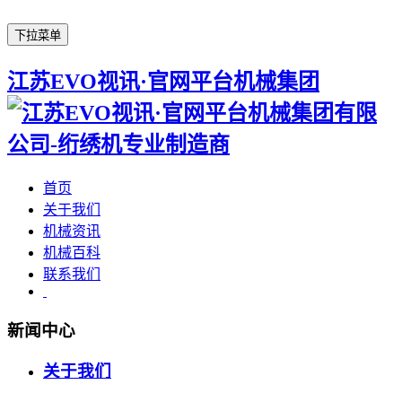
下拉菜单
江苏EVO视讯·官网平台机械集团
首页
关于我们
机械资讯
机械百科
联系我们
新闻中心
关于我们