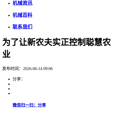
机械资讯
机械百科
联系我们
为了让新农夫实正控制聪慧农
业
发布时间：2026-06-14 09:06
分享：
微信扫一扫：分享