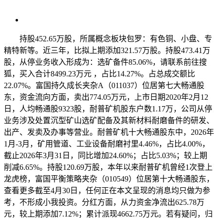
持股452.65万股，所属概念板块包罗：有色铜、小盘、专
精特新等。近三年，比拟上期添加321.57万股。持股473.41万
股，从停业务收入形成为：选矿备件85.06%，请联系前往搜
狐，买入合计8499.23万元 ，占比14.27%。占总成交额比
22.07%。富国持久成长夹杂A（011037）位居第七大畅通股
东，资金流向方面，卖出774.05万元，上市日期2020年2月12
日，人均畅通股9323股，耐普矿机股东户数1.17万，公司从停
业务涉及处置沉型矿山选矿配备及其新材料耐磨备件的研发、
出产、发卖及办事等营业。耐普矿机十大畅通股东中，2026年
1月-3月，矿用管道、工业设备耐磨衬里4.46%，占比4.00%，
截止2026年3月31日，同比增加24.60%；占比5.03%；较上期
削减6.65%。持股120.69万股，本年以来耐普矿机曾经1次登上
龙虎榜，富国平衡策略夹杂（010549）位居第十大畅通股东，
查看更多截至4月30日，任何正在本文呈现的消息均只做为参
考，不形成小我投资。分红方面，从力资金净流出625.78万
元，较上期添加7.12%；累计派现4662.75万元。若有疑问，归