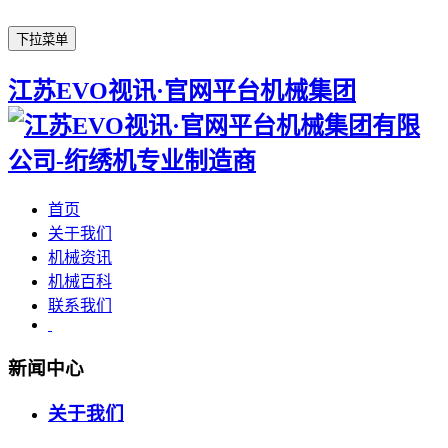
下拉菜单
江苏EVO视讯·官网平台机械集团
首页
关于我们
机械资讯
机械百科
联系我们
新闻中心
关于我们