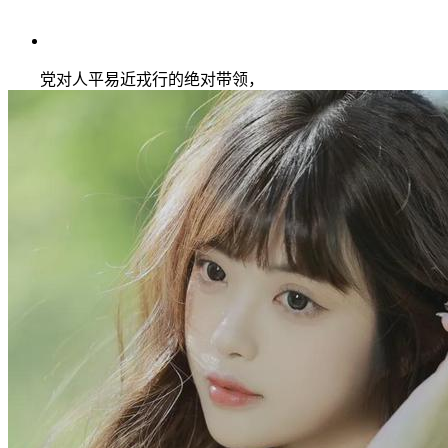
党对人平易近戎行的绝对带领，