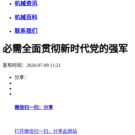
机械资讯
机械百科
联系我们
必需全面贯彻新时代党的强军
发布时间：2026-07-09 11:21
分享：
微信扫一扫：分享
打开微信扫一扫，分享此网站