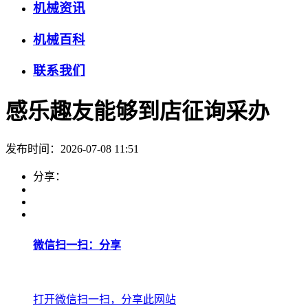
机械资讯
机械百科
联系我们
感乐趣友能够到店征询采办
发布时间：2026-07-08 11:51
分享：
微信扫一扫：分享
打开微信扫一扫，分享此网站