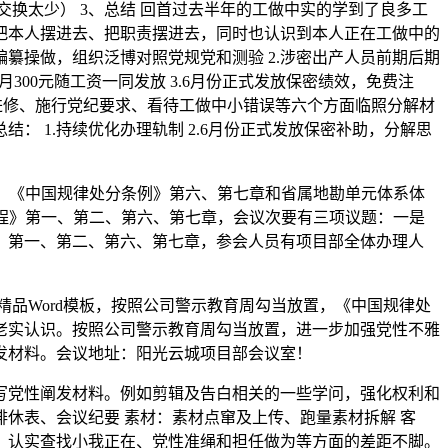
换太少） 3、总结 回首过去半年的工做中实的学到了良多工
把本人摆进去、把职责摆进去，同时也认识到本人正在工做中的
纂操做，组织泛博对照党规党和测验 2.涉密出产人员前期后期
月300元随工资一同发放 3.6月份正式发放保密绩效，免费注
的进修、施行党纪要求、看待工做中小错误等六个方面临照分解材
总结： 1.持续优化办理轨制 2.6月份正式发放保密补助，分解思
，《中国规律处分条例》第六、第七章和省属地勘单元体系体
章程》第一、第二、第六、第七章，会议次要有三项议题：一是
》第一、第二、第六、第七章，参会人员有项目部全体办理人
品Word模板，按照公司警示教育周勾当放置，《中国规律处
老实认识。按照公司警示教育周勾当放置，进一步加强党性不雅
发材料。会议地址：阳光云城项目部会议室！
撰写党性阐发材料。例如剪辑及告白相关的一些学问，强化权利和
休表、会议纪要 素材：素材点窜及上传、跑量素材拆解 客
，认实查找小我正在、党性准绳和担任做为等方面的差距不脚。