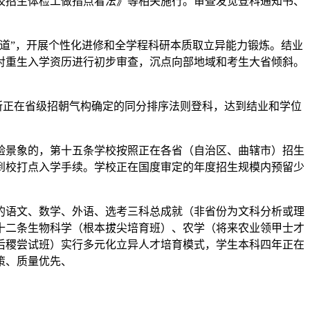
校招生体检工做指点看法》等相关施行。审查发觉登科通知书、
道”，开展个性化进修和全学程科研本质取立异能力锻炼。结业
对重生入学资历进行初步审查，沉点向部地域和考生大省倾斜。
所正在省级招朝气构确定的同分排序法则登科，达到结业和学位
验景象的，第十五条学校按照正在各省（自治区、曲辖市）招生
到校打点入学手续。学校正在国度审定的年度招生规模内预留少
语文、数学、外语、选考三科总成就（非省份为文科分析或理
十二条生物科学（根本拔尖培育班）、农学（将来农业领甲士才
后稷尝试班）实行多元化立异人才培育模式，学生本科四年正在
策、质量优先、