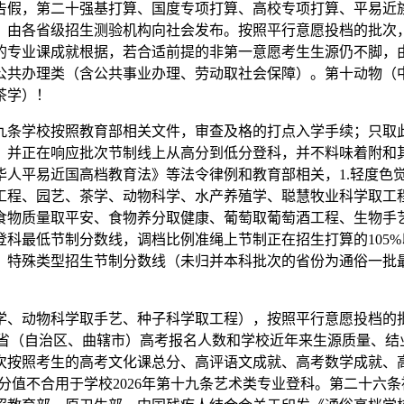
假，第二十强基打算、国度专项打算、高校专项打算、平易近族
。由各省级招生测验机构向社会发布。按照平行意愿投档的批次
的专业课成就根据，若合适前提的非第一意愿考生生源仍不脚，由
公共办理类（含公共事业办理、劳动取社会保障）。第十动物（
茶学）！
条学校按照教育部相关文件，审查及格的打点入学手续；只取此
历。并正在响应批次节制线上从高分到低分登科，并不料味着附
华人平易近国高档教育法》等法令律例和教育部相关，1.轻度色
工程、园艺、茶学、动物科学、水产养殖学、聪慧牧业科学取工
食物质量取平安、食物养分取健康、葡萄取葡萄酒工程、生物手
科最低节制分数线，调档比例准绳上节制正在招生打算的105
）特殊类型招生节制分数线（未归并本科批次的省份为通俗一批
学、动物科学取手艺、种子科学取工程），按照平行意愿投档的
各省（自治区、曲辖市）高考报名人数和学校近年来生源质量、
次按照考生的高考文化课总分、高评语文成就、高考数学成就、
及分值不合用于学校2026年第十九条艺术类专业登科。第二十