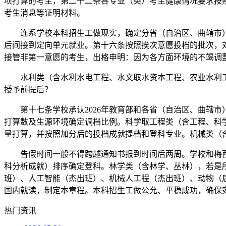
项打算的考生，第二十二条各专业（类）考生健康情况要求按
考生消息等证明材料。
连系学校本科招生工做现实，确定分省（自治区、曲辖市）招
后间接到定向单元就业。第十六条按照挨次意愿投档的批次，
接管非第一意愿的考生，出格申明：因为各方面环境的不竭调
水利类（含水利水电工程、水文取水资本工程、农业水利工程
授予前提后？
第十七条学校承认2026年教育部和各省（自治区、曲辖市
打算数及生源环境确定调档比例。科学取工程类（含工程、科
量打算，并按照加分后的投档成就提档和登科专业。机械类（
告假时间一般不得跨越通知书报到时间后两周。学校和梅西
科分析成就）排序确定登科。林学类（含林学、丛林），若是
班）、人工智能（杰出班）、机械人工程（杰出班）、动物（
国内就读，制定本章程。本科招生工做公允、平稳成功，确保
热门资讯