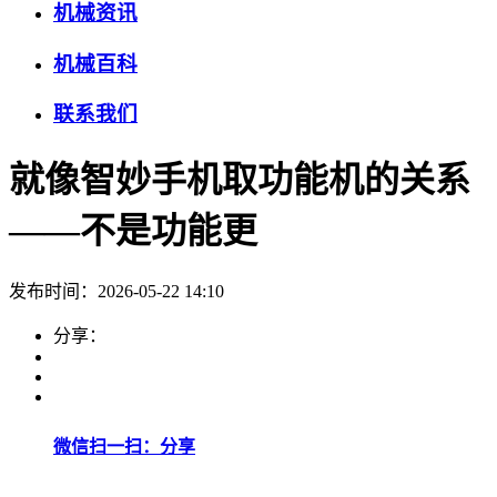
机械资讯
机械百科
联系我们
就像智妙手机取功能机的关系
——不是功能更
发布时间：2026-05-22 14:10
分享：
微信扫一扫：分享