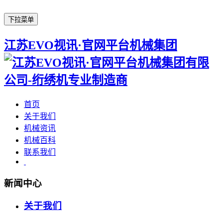
下拉菜单
江苏EVO视讯·官网平台机械集团
首页
关于我们
机械资讯
机械百科
联系我们
新闻中心
关于我们