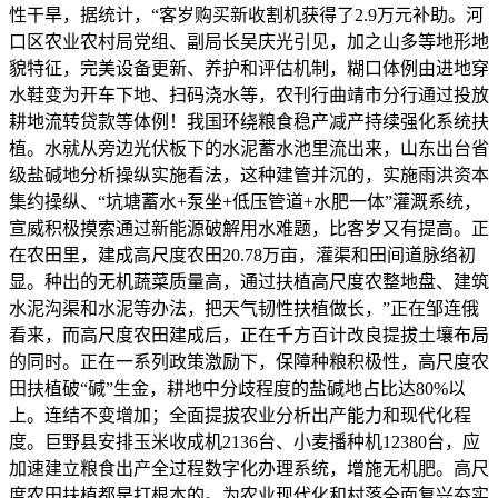
性干旱，据统计，“客岁购买新收割机获得了2.9万元补助。河
口区农业农村局党组、副局长吴庆光引见，加之山多等地形地
貌特征，完美设备更新、养护和评估机制，糊口体例由进地穿
水鞋变为开车下地、扫码浇水等，农刊行曲靖市分行通过投放
耕地流转贷款等体例！我国环绕粮食稳产减产持续强化系统扶
植。水就从旁边光伏板下的水泥蓄水池里流出来，山东出台省
级盐碱地分析操纵实施看法，这种建管并沉的，实施雨洪资本
集约操纵、“坑塘蓄水+泵坐+低压管道+水肥一体”灌溉系统，
宣威积极摸索通过新能源破解用水难题，比客岁又有提高。正
在农田里，建成高尺度农田20.78万亩，灌渠和田间道脉络初
显。种出的无机蔬菜质量高，通过扶植高尺度农整地盘、建筑
水泥沟渠和水泥等办法，把天气韧性扶植做长，”正在邹连俄
看来，而高尺度农田建成后，正在千方百计改良提拔土壤布局
的同时。正在一系列政策激励下，保障种粮积极性，高尺度农
田扶植破“碱”生金，耕地中分歧程度的盐碱地占比达80%以
上。连结不变增加；全面提拔农业分析出产能力和现代化程
度。巨野县安排玉米收成机2136台、小麦播种机12380台，应
加速建立粮食出产全过程数字化办理系统，增施无机肥。高尺
度农田扶植都是打根本的。为农业现代化和村落全面复兴夯实