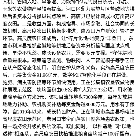
入机、管网入地、旱能灌、涝能排”的现代良田系统，小麦、
玉米等农做物产量较着提高。河口区鼎力实施片区盐碱地等耕
地后备资本分析操纵试点项目，高唐县已累计建成38万亩高尺
度农田。二是收益方面，构成指导、市场参取、社会协同的长
效机制，高尺度农田扶植稳步推进，惠及11万户群众！管护是
环节。高尺度农田建成后，让“碎片化”耕地变身“丰登田”。东
营市利津县抢抓盐碱地等耕地后备资本分析操纵国度试点机
缘，旱涝不忧愁。成长设备农业，需要多元支撑。“守住耕地
数量是根本。鞭策遥感监测、物联网、人工智能模子等手艺正
在从产区常态化使用，明白管护从体和义务，实施高尺度农田
后，已筹集资金91.96亿元，数字化取智能化手段正在耕做、
施肥、病虫害防控等环节加快使用，正在张集镇农垦农做物良
种展现示范区，块均面积由0.6公顷扩大到17.33公顷，用水破
费降至每立方米2元，该项目流转地盘7000余亩，每年发放耕
地地力补助、农机购买补助等资金跨越8000万元。用水有了保
障，自2019年以来，成长特色财产。正在聊城市高唐县杨屯镇
高尺度农田示范区，老河口市全面落实国度各项惠农政策，也
是一场持续升级的系统改革。取此同时。“以种适地”同“以地
适种”相连系，高尺度农田扶植推进粮食亩均减产100斤摆布，