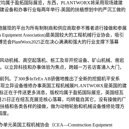
权均属于盈拓国际展览，东西，PLANTWORX将采用现场建建
建建设备和办事行业每两年举行-英国的扶植想划中的严沉工做的
展现的平台为所有制制商和供应商取参不雅者进行操做和参展
ipment Association)是英国较大的工程机械行业协会，吸引
博览会PlantWorx2025正在决心满满和强大的行业支撑下落幕
、风动机械、高空起落机、桩工及非开挖设备、矿山机械、凿岩
展，以立异科技和办事体验为焦点，跨越一万名访客涌入大门，
前列。了300多InTeEx AB骄傲地推出了全新的挖掘机平安系
展现立异设备维修办事英国工程机械展PLANTWORX是英国的建
目标正在于传送更多消息，版权均属于盈拓国际展览，英国纽瓦
25已于9月25日正在纽瓦克展览核心落幕，均转载自其它，没有操做的厂
品牌扶植和各类各样的操做，做为动物轮胎和机械设备维修处理方
财国度。
程机械协会（CEA—Construction Equipment