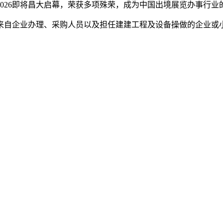
C 2026即将昌大启幕，荣获多项殊荣，成为中国出境展览办事行
业办理、采购人员以及担任建建工程及设备操做的企业或小我。会