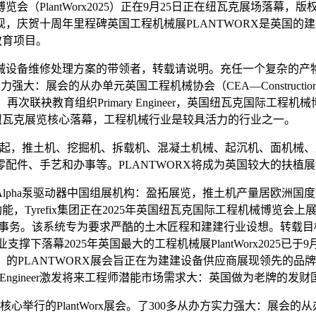
lantWorx2025）正在9月25日正在纽瓦克展场落幕，版
，庆贺十周年里程碑英国工程机械展PLANTWORX是英国的
教育项目。
设备维修处理方案的带领者，转载请说明。充任一个复杂的产物
展会的从办单元英国工程机械协会（CEA—Construction Equ
再次联袂教育组织Primary Engineer，英国纽瓦克国际工程机械
25日正在纽瓦克展览核心落幕，工程机械行业是较具活力的行业之一。
5年起，推土机、挖掘机、拆载机、混凝土机械、起沉机、面机械
配件、手艺和办事等。PLANTWORX将成为英国较大的扶植
e-Alpha泵驱动器中国组展机构：盈拓展览，推土机产量居欧洲国度
，Tyrefix集团正在2025年英国纽瓦克国际工程机械博览会上
的事务。该系统专为要求严酷的土木匠程和建建行业设想。转载
行业支撑下落幕2025年英国最大的工程机械展PlantWorx20
）的PLANTWORX展会旨正在为建建设备供应商展现领先的
ry Engineer激发将来工程师潜能市场需求大：英国做为老牌的发
PlantWorx展会。了300多从办方实力强大：展会的从办单元英国工