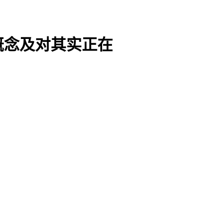
概念及对其实正在