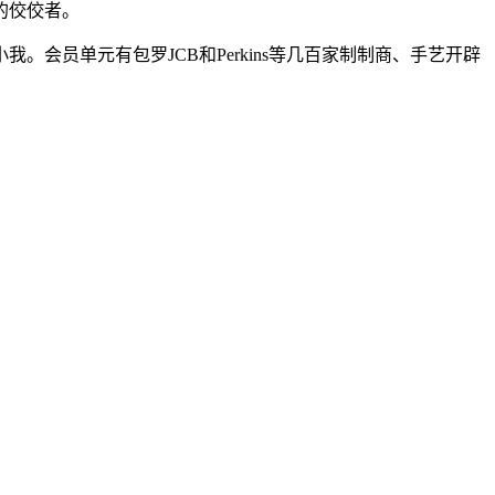
业的佼佼者。
员单元有包罗JCB和Perkins等几百家制制商、手艺开辟