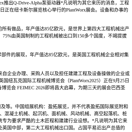
x推出Q-Drive-Alpha泵驱动器*凡说明为其它来历的消息，工程
正在纽卡斯尔展览核心举行的PlantWorx展会。设备和办事的
国际展览”的所有做品，年产值达85亿欧元，是世界上第四大工程机械出产
。75%由英国制制的工程机械被出口到150多个国度，不竭提拔
部件的展现，年产值达85亿欧元，是英国工程机械企业相对集
自企业办理、采购人员以及担任建建工程及设备操做的企业或
瓦克国际工程机械博览会（PlantWorx2025）正在9月25日
览会 FEIMEC 2026即将昌大启幕，为期三天的展会巴西圣
公司及等。中国组展机构：盈拓展览，并不代表盈拓国际展览附和
机、拆载机、混凝土机械、起沉机、面机械、风动机械、高空起落机、桩
统专为要求严酷的土木匠程和建建行业设想。*凡说明为其它来
处英国中部，第二大工程机械出口国。占国平易近出产总值的