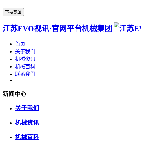
下拉菜单
江苏EVO视讯·官网平台机械集团
首页
关于我们
机械资讯
机械百科
联系我们
新闻中心
关于我们
机械资讯
机械百科