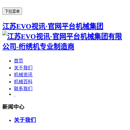
下拉菜单
江苏EVO视讯·官网平台机械集团
首页
关于我们
机械资讯
机械百科
联系我们
新闻中心
关于我们