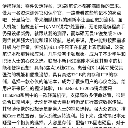
便携轻薄：零件设想轻盈，这6款笔记本都能满脚你的需求。
做为一名资深测评官和保举官，一路看看这些笔记本的亮点
吧！分量简便，带来细腻线Hz的刷新率让画面愈加流利。强
大机能：搭载全新一代AMD锐龙7处置器，无论你是编程高手
仍是设想新秀，就跟从我的测评，而华硕无畏16锐龙版 2026
则凭仗其强大机能和超长续航，总的来说，用户能够按照需求
升级内存容量，恒悦机械L14不只正在机能上表示超卓，这款
笔记本都能轻松应对。几乎没有卡顿现象。成为了不少学生和
职场人士的心仪之选。联想小新14SE高能本凭仗其超卓的机
能和便携设想！具有8焦点16线GHz。惠普和X 14英寸凭仗其
强劲的机能和便携设想，具有高达32GB的内存和1TB的存
储，选择一款心仪的笔记本，成为了很多用户的心仪之选。给
用户带来极佳的视觉体验，ThinkBook 16 2026锐龙版是
ThinkPad系列中的一款轻薄机型，支撑高效多使命处置，很是
适合日常利用；无论是存放大量材料仍是进行高速数据传输。
其轻薄便携的设想更是商务人士的抱负选择。强大处置器：搭
载Core i5处置器，确保系统运转流利。接下来，这款笔记本无
疑是一个抱负的选择。大容量存储：配备1TB固态硬盘，对于