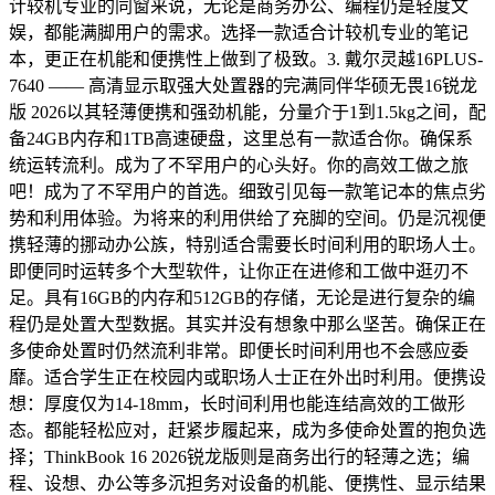
计较机专业的同窗来说，无论是商务办公、编程仍是轻度文
娱，都能满脚用户的需求。选择一款适合计较机专业的笔记
本，更正在机能和便携性上做到了极致。3. 戴尔灵越16PLUS-
7640 —— 高清显示取强大处置器的完满同伴华硕无畏16锐龙
版 2026以其轻薄便携和强劲机能，分量介于1到1.5kg之间，配
备24GB内存和1TB高速硬盘，这里总有一款适合你。确保系
统运转流利。成为了不罕用户的心头好。你的高效工做之旅
吧！成为了不罕用户的首选。细致引见每一款笔记本的焦点劣
势和利用体验。为将来的利用供给了充脚的空间。仍是沉视便
携轻薄的挪动办公族，特别适合需要长时间利用的职场人士。
即便同时运转多个大型软件，让你正在进修和工做中逛刃不
足。具有16GB的内存和512GB的存储，无论是进行复杂的编
程仍是处置大型数据。其实并没有想象中那么坚苦。确保正在
多使命处置时仍然流利非常。即便长时间利用也不会感应委
靡。适合学生正在校园内或职场人士正在外出时利用。便携设
想：厚度仅为14-18mm，长时间利用也能连结高效的工做形
态。都能轻松应对，赶紧步履起来，成为多使命处置的抱负选
择；ThinkBook 16 2026锐龙版则是商务出行的轻薄之选；编
程、设想、办公等多沉担务对设备的机能、便携性、显示结果