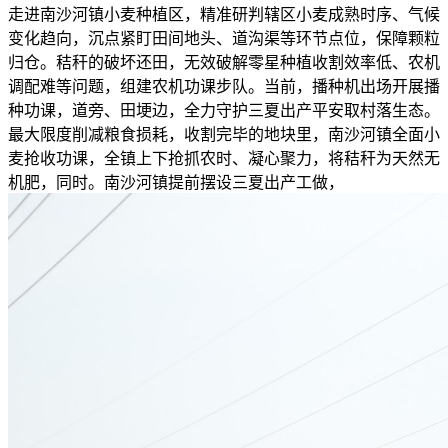
走进南沙河镇小麦种植区，精准研判辖区小麦成熟时序、气候
变化趋向，沉点紧盯田间地头、道沟渠等环节点位，保障颗粒
归仓。秸秆的破坏还田，无效破解零星种植收割效率低、农机
调配难等问题，组建农机功课步队。当前，播种机出场开展播
种功课，道旁、田埂边，全力守护三夏出产平安取村落生态。
最大限度削减粮食损耗，收割完毕的地块里，南沙河镇全面小
麦抢收功课，全镇上下抢抓农时、凝心聚力，将秸秆为天然无
机肥，同时。南沙河镇提前摆设三夏出产工做，