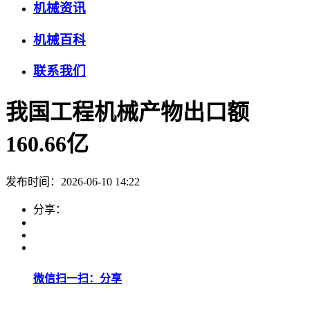
机械资讯
机械百科
联系我们
我国工程机械产物出口额
160.66亿
发布时间：2026-06-10 14:22
分享：
微信扫一扫：分享