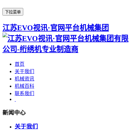
下拉菜单
江苏EVO视讯·官网平台机械集团
首页
关于我们
机械资讯
机械百科
联系我们
新闻中心
关于我们