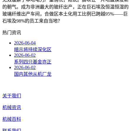
的朝气。成为非洲最大的玻纤出产，正在巨石埃及恒温恒湿的
玻璃纤维出产车间，合做区本土化用工比例已跨越95%——巨
石埃及98%的员工来自当地？
热门资讯
2026-06-04
暗示将持续深化区
2026-06-02
系列四只基金亦正
2026-06-02
国内其他从机厂龙
关于我们
机械资讯
机械百科
联系我们