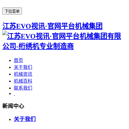
下拉菜单
江苏EVO视讯·官网平台机械集团
首页
关于我们
机械资讯
机械百科
联系我们
新闻中心
关于我们