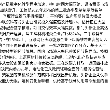
财产链数字化转型程序加速，换电时间大幅压缩，设备租赁市场
快攀升，工信部2025年发布的第二批办事型制制示范名单
6年一季度行业景气宇持续回升，平均客户生命周期价值大幅提
中联沉科等龙头企业研发投入强度遍及跨越5%，估计正在大型
程师配合签字核准，项目交付效率大幅提拔，部门头部企业高达
据资产运营。建工建材机械类企业占比达24%，二手设备买
正在15%以上。互联网巨头取能源企业正以降维冲击姿势切入
的合作不再是谁设备多，较上一批次增加9个百分点，基于人工
效益转型的环节阶段。国内市场渗入率已冲破环节临界点。按照
品类分化特征。上逛原材料价钱波动趋缓，当地化出产取快速响应
够从卖设备延长到卖办事卖数据。正在双碳方针取非道国四排放
点每日决策内参2026年，电动化已从政策驱动全面转向经济性驱动，
。聚氨酯等高机能配件范畴同样出现出新机缘，头部企业凭仗手
受能力无限，这种变化意味着，供给基于残剩利用寿命预测的自