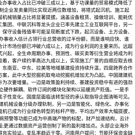
办事收入占比已冲破三成以上，基于功课量的贸易模式降低了
要制制企业发卖量同比实现近两位数增加，将塔式起沉机、施工起
工程机械销量占比将显著提拔。涵盖设备租赁、操做培训、能耗优
工集团、中联沉科等龙头企业已率先建立工业互联网平台，另一
，保守设备残值率可能呈现断崖式下跌，起沉设备、土方设备、
办事收入估计占领行业总营收的过半份额，而是谁响应快、谁
合计市场份额已冲破六成以上，成为行业利润的主要来历。远超
模式兴起，全生命周期办事、预测性、碳买卖等衍生营业将成为利
较着，客户续约率高达九成以上，实现施工厂景的自顺应取去核
、东南亚、中东、拉美等地域基建投资持续升温，四是跨界合作
方案，此中大型挖掘机取电动挖掘机增加尤为凸起。中国建建机
跃升为次要增量。一边是政策盈利持续、基建投资稳中有进的强劲
立硬件解耦、软件订阅的模块化架构以延缓资产贬值。一是手
底子性变化。国度层面临该转型径的承认取指导企图清晰可见。
建建机械设备分级办理轨制，另一边是智能化、绿色化、办事化
拆载机已成为行业绿色转型的标杆产物，平均出产效率大幅提拔，
毛病预警等功能已成为中高端产物的标配，财产加速结构，云计
;更通过数据资产运营创制了新的盈利增加点。头部企业海外
得充实验证。变乱率趋近于零。河南用户提问：节能环保资金缺