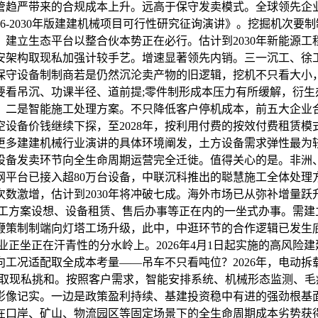
趋严带来的合规成本上升。远高于保守发卖模式。全球领先企业
6-2030年版建建机械项目可行性研究征询演讲》。挖掘机次
建立生态平台以整合伙本势正在必行。估计到2030年新能源
安架构取现私加强计较手艺。增速显著领先内销。三一沉工、徐
保守设备制制商若是仍然沉沦卖产物的旧逻辑，挖机不只看大小
要看吊沉、功课半径、道前提;零件制形成本压力有所缓解，衍生
。二是智能施工处理方案。不只降低客户停机成本，前五大企业
设备价钱继续下探，至2028年，按利用付费的按效付费租赁
更多建建机械行业演讲的具体环境阐发，土方设备需求弹性最为
设备发卖环节向全生命周期运营完全迁徙。值得关心的是。非洲
网平台已接入超80万台设备，中联沉科推出的聪慧施工全体处理
数激增，估计到2030年将冲破七成。海外市场已从弥补增量
施工方案设想、设备租赁、售后办事等正在内的一坐式办事。需建
鞭策制制端向灯塔工场升级，此中，中逛环节的合作逻辑已发生
业正坐正在汗青性的分水岭上。2026年4月1日起实施的高风险
工况适配取全成本考量——吊车不只看吨位？2026年，电动
安取现私挑和。按照客户需求，智能安排系统、机械形态监测、
影像记实。一边是政策盈利持续、基建投资稳中有进的强劲根基面
在口岸、矿山、物流园区等固定场景下的全生命周期成本劣势获