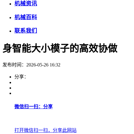
机械资讯
机械百科
联系我们
身智能大小模子的高效协做
发布时间：2026-05-26 16:32
分享：
微信扫一扫：分享
打开微信扫一扫，分享此网站